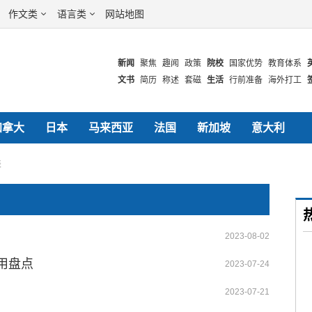
作文类
语言类
网站地图
新闻
聚焦
趣闻
政策
院校
国家优势
教育体系
文书
简历
称述
套磁
生活
行前准备
海外打工
美国
英国
澳洲
高考
中考
公考
加拿大
日本
马来西亚
法国
新加坡
意大利
表
2023-08-02
用盘点
2023-07-24
2023-07-21