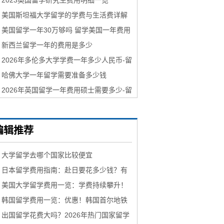
2023英国留学研究生费用明细一览
美国斯坦福大学留学的学费与生活费详解
美国留学一年30万够吗 留学美国一年费用
多少
新西兰留学一年的费用是多少
2026年多伦多大学学费一年多少人民币-留
学群
哈佛大学一年留学需要准备多少钱
2026年英国留学一年费用硕士需要多少-留
学群
编辑推荐
大学留学去哪个国家比较便宜
日本留学费用指南：赴日要花多少钱？有
什么省钱小妙招？
美国大学留学费用一览：学费持续攀升！
常春藤盟校学费逼近每年9万刀！
韩国留学费用一览：优惠！韩国首尔地铁
下车后10分钟内重新上车免收额外费用！
出国留学花费大吗？2026年热门国家留学