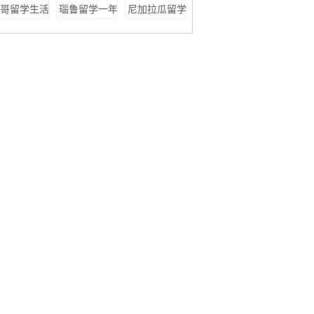
一览表
留学费用
学费用
哥留学生活
瑙鲁留学一年
尼加拉瓜留学
费
费用
一年费用