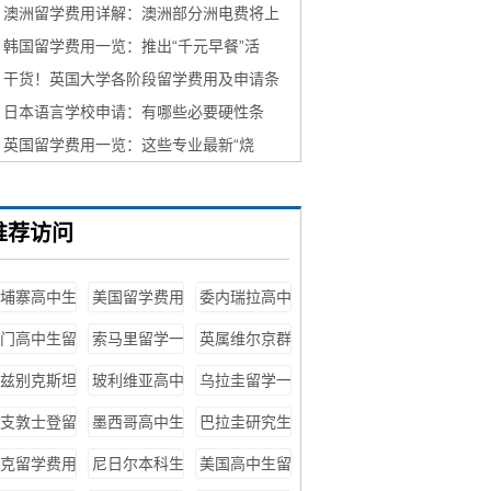
费用超全解析！想好去哪里了吗？
澳洲留学费用详解：澳洲部分洲电费将上
调30%？留学生活成本又要提高！
韩国留学费用一览：推出“千元早餐”活
动，每日100名先到先得！留学生还不心
干货！英国大学各阶段留学费用及申请条
动！
件汇总！奖学金选择及省钱攻略分享！
日本语言学校申请：有哪些必要硬性条
件？第四条难！如何选择语言学校？
英国留学费用一览：这些专业最新“烧
钱”！真是贫穷限制了想象！
推荐访问
埔寨高中生
美国留学费用
委内瑞拉高中
留学费用
一览表
生留学费用
门高中生留
索马里留学一
英属维尔京群
学费用
年费用
岛留学生活费
兹别克斯坦
玻利维亚高中
乌拉圭留学一
学费用一览
生留学费用
年费用
支敦士登留
墨西哥高中生
巴拉圭研究生
表
费用一览表
留学费用
留学费用
克留学费用
尼日尔本科生
美国高中生留